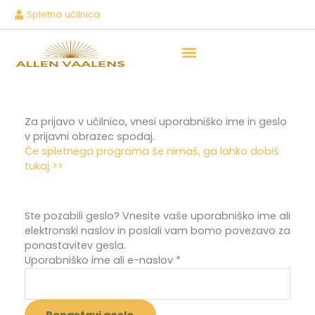
Skip
Spletna učilnica
to
content
Moja zgodba
Za prijavo v učilnico, vnesi uporabniško ime in geslo
v prijavni obrazec spodaj.
Če spletnega programa še nimaš, ga lahko dobiš
tukaj >>
Zahtevano
Ste pozabili geslo? Vnesite vaše uporabniško ime ali
elektronski naslov in poslali vam bomo povezavo za
ponastavitev gesla.
Uporabniško ime ali e-naslov
*