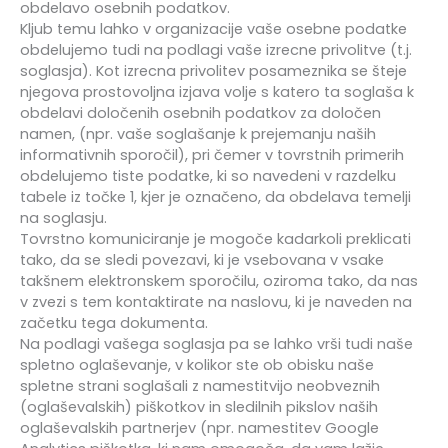
obdelavo osebnih podatkov.
Kljub temu lahko v organizacije vaše osebne podatke
obdelujemo tudi na podlagi vaše izrecne privolitve (t.j.
soglasja). Kot izrecna privolitev posameznika se šteje
njegova prostovoljna izjava volje s katero ta soglaša k
obdelavi določenih osebnih podatkov za določen
namen, (npr. vaše soglašanje k prejemanju naših
informativnih sporočil), pri čemer v tovrstnih primerih
obdelujemo tiste podatke, ki so navedeni v razdelku
tabele iz točke 1, kjer je označeno, da obdelava temelji
na soglasju.
Tovrstno komuniciranje je mogoče kadarkoli preklicati
tako, da se sledi povezavi, ki je vsebovana v vsake
takšnem elektronskem sporočilu, oziroma tako, da nas
v zvezi s tem kontaktirate na naslovu, ki je naveden na
začetku tega dokumenta.
Na podlagi vašega soglasja pa se lahko vrši tudi naše
spletno oglaševanje, v kolikor ste ob obisku naše
spletne strani soglašali z namestitvijo neobveznih
(oglaševalskih) piškotkov in sledilnih pikslov naših
oglaševalskih partnerjev (npr. namestitev Google