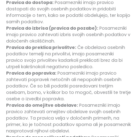
Pravica do dostopa:
Posamezniki imajo pravico
dostopati do svojih osebnih podatkov in pridobiti
informacije o tem, kako se podatki obdelujejo, ter kopijo
samih podatkov.
Pravica do izbrisa (pravica do pozabe):
Posamezniki
imajo pravico zahtevati izbris svojih osebnih podatkov v
določenih okoliščinah.
Pravica do preklica privolitve:
Če obdelava osebnih
podatkov temelji na privolitvi, imajo posamezniki
pravico svojo privolitev kadarkoli preklicati brez da bi
utrpeli kakršnokoli negativno posledico.
Pravica do popravka:
Posamezniki imajo pravico
zahtevati popravek netočnih ali nepopolnih osebnih
podatkov. Če so bili podatki posredovani tretjim
osebam, bomo, v kolikor bo to mogoč, obvestili te tretje
osebe o izvedbi popravka.
Pravica do omejitve obdelave:
Posamezniki imajo
pravico zahtevati omejitev obdelave svojih osebnih
podatkov. Ta pravica velja v določenih primerih, na
primer, ko je točnost podatkov sporna ali je posameznik
nasprotoval njihovi obdelavi.