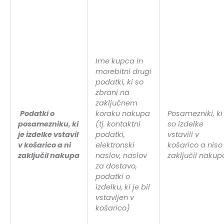
Ime kupca in
morebitni drugi
podatki, ki so
zbrani na
zaključnem
Podatki o
koraku nakupa
Posamezniki, ki
posamezniku, ki
(tj. kontaktni
so izdelke
je izdelke vstavil
podatki,
vstavili v
v košarico a ni
elektronski
košarico a niso
zaključil nakupa
naslov, naslov
zaključil nakup
za dostavo,
podatki o
izdelku, ki je bil
vstavljen v
košarico)