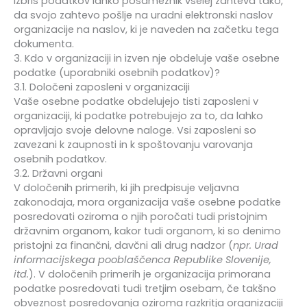
Izbris podatkov lahko posameznik vselej zahteva tako,
da svojo zahtevo pošlje na uradni elektronski naslov
organizacije na naslov, ki je naveden na začetku tega
dokumenta.
3. Kdo v organizaciji in izven nje obdeluje vaše osebne
podatke (uporabniki osebnih podatkov)?
3.1. Določeni zaposleni v organizaciji
Vaše osebne podatke obdelujejo tisti zaposleni v
organizaciji, ki podatke potrebujejo za to, da lahko
opravljajo svoje delovne naloge. Vsi zaposleni so
zavezani k zaupnosti in k spoštovanju varovanja
osebnih podatkov.
3.2. Državni organi
V določenih primerih, ki jih predpisuje veljavna
zakonodaja, mora organizacija vaše osebne podatke
posredovati oziroma o njih poročati tudi pristojnim
državnim organom, kakor tudi organom, ki so denimo
pristojni za finančni, davčni ali drug nadzor (
npr. Urad
informacijskega pooblaščenca Republike Slovenije,
itd.
). V določenih primerih je organizacija primorana
podatke posredovati tudi tretjim osebam, če takšno
obveznost posredovanja oziroma razkritja organizaciji