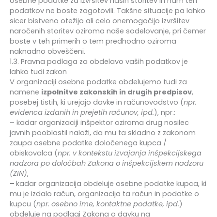
osebne podatke za izvršitev naših storitev in nam teh
podatkov ne boste zagotovili. Takšne situacije pa lahko
sicer bistveno otežijo ali celo onemogočijo izvršitev
naročenih storitev oziroma naše sodelovanje, pri čemer
boste v teh primerih o tem predhodno oziroma
naknadno obveščeni.
1.3. Pravna podlaga za obdelavo vaših podatkov je
lahko tudi zakon
V organizaciji osebne podatke obdelujemo tudi za
namene
izpolnitve zakonskih in drugih predpisov
,
posebej tistih, ki urejajo davke in računovodstvo (
npr.
evidenca izdanih in prejetih računov, ipd.
), npr.:
– kadar organizaciji inšpektor oziroma drug nosilec
javnih pooblastil naloži, da mu ta skladno z zakonom
zaupa osebne podatke določenega kupca /
obiskovalca (
npr. v kontekstu izvajanja inšpekcijskega
nadzora po določbah Zakona o inšpekcijskem nadzoru
(ZIN)
,
–
kadar organizacija obdeluje osebne podatke kupca, ki
mu je izdalo račun, organizacija ta račun in podatke o
kupcu (
npr. osebno ime, kontaktne podatke, ipd.
)
obdeluje na podlagi Zakona o davku na