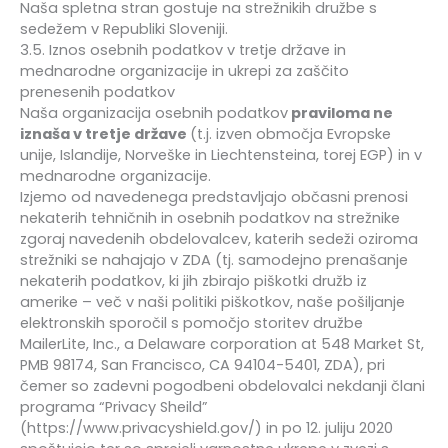
Naša spletna stran gostuje na strežnikih družbe s
sedežem v Republiki Sloveniji.
3.5. Iznos osebnih podatkov v tretje države in
mednarodne organizacije in ukrepi za zaščito
prenesenih podatkov
Naša organizacija osebnih podatkov
praviloma ne
iznaša v tretje države
(t.j. izven območja Evropske
unije, Islandije, Norveške in Liechtensteina, torej EGP) in v
mednarodne organizacije.
Izjemo od navedenega predstavljajo občasni prenosi
nekaterih tehničnih in osebnih podatkov na strežnike
zgoraj navedenih obdelovalcev, katerih sedeži oziroma
strežniki se nahajajo v ZDA (tj. samodejno prenašanje
nekaterih podatkov, ki jih zbirajo piškotki družb iz
amerike – več v naši politiki piškotkov, naše pošiljanje
elektronskih sporočil s pomočjo storitev družbe
MailerLite, Inc., a Delaware corporation at 548 Market St,
PMB 98174, San Francisco, CA 94104-5401, ZDA), pri
čemer so zadevni pogodbeni obdelovalci nekdanji člani
programa “Privacy Sheild”
(https://www.privacyshield.gov/) in po 12. juliju 2020