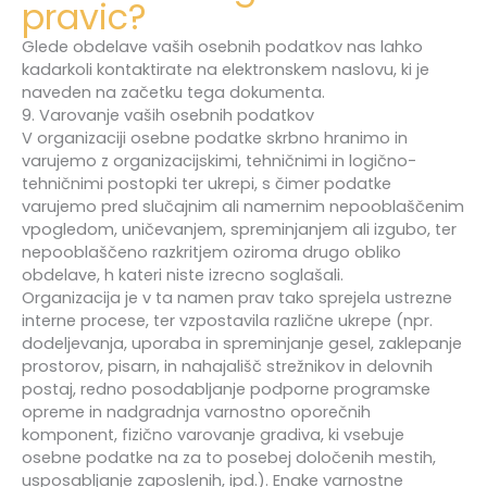
pravic?
Glede obdelave vaših osebnih podatkov nas lahko
kadarkoli kontaktirate na elektronskem naslovu, ki je
naveden na začetku tega dokumenta.
9. Varovanje vaših osebnih podatkov
V organizaciji osebne podatke skrbno hranimo in
varujemo z organizacijskimi, tehničnimi in logično-
tehničnimi postopki ter ukrepi, s čimer podatke
varujemo pred slučajnim ali namernim nepooblaščenim
vpogledom, uničevanjem, spreminjanjem ali izgubo, ter
nepooblaščeno razkritjem oziroma drugo obliko
obdelave, h kateri niste izrecno soglašali.
Organizacija je v ta namen prav tako sprejela ustrezne
interne procese, ter vzpostavila različne ukrepe (npr.
dodeljevanja, uporaba in spreminjanje gesel, zaklepanje
prostorov, pisarn, in nahajališč strežnikov in delovnih
postaj, redno posodabljanje podporne programske
opreme in nadgradnja varnostno oporečnih
komponent, fizično varovanje gradiva, ki vsebuje
osebne podatke na za to posebej določenih mestih,
usposabljanje zaposlenih, ipd.). Enake varnostne