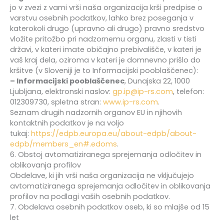
jo v zvezi z vami vrši naša organizacija krši predpise o
varstvu osebnih podatkov, lahko brez poseganja v
katerokoli drugo (upravno ali drugo) pravno sredstvo
vložite pritožbo pri nadzornemu organu, zlasti v tisti
državi, v kateri imate običajno prebivališče, v kateri je
vaš kraj dela, oziroma v kateri je domnevno prišlo do
kršitve (v Sloveniji je to Informacijski pooblaščenec):
– Informacijski pooblaščenec
, Dunajska 22, 1000
Ljubljana, elektronski naslov:
gp.ip@ip-rs.com
, telefon:
012309730, spletna stran:
www.ip-rs.com
.
Seznam drugih nadzornih organov EU in njihovih
kontaktnih podatkov je na voljo
tukaj:
https://edpb.europa.eu/about-edpb/about-
edpb/members_en#.edoms
.
6. Obstoj avtomatiziranega sprejemanja odločitev in
oblikovanja profilov
Obdelave, ki jih vrši naša organizacija ne vključujejo
avtomatiziranega sprejemanja odločitev in oblikovanja
profilov na podlagi vaših osebnih podatkov.
7. Obdelava osebnih podatkov oseb, ki so mlajše od 15
let