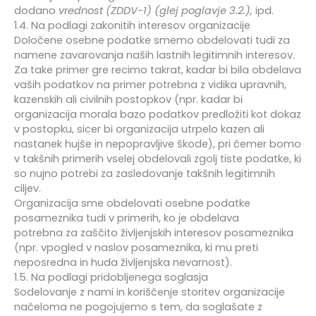
dodano
vrednost (ZDDV-1) (glej poglavje 3.2.),
ipd.
1.4. Na podlagi zakonitih interesov organizacije
Določene osebne podatke smemo obdelovati tudi za
namene zavarovanja naših lastnih legitimnih interesov.
Za take primer gre recimo takrat, kadar bi bila obdelava
vaših podatkov na primer potrebna z vidika upravnih,
kazenskih ali civilnih postopkov (npr. kadar bi
organizacija morala bazo podatkov predložiti kot dokaz
v postopku, sicer bi organizacija utrpelo kazen ali
nastanek hujše in nepopravljive škode), pri čemer bomo
v takšnih primerih vselej obdelovali zgolj tiste podatke, ki
so nujno potrebi za zasledovanje takšnih legitimnih
ciljev.
Organizacija sme obdelovati osebne podatke
posameznika tudi v primerih, ko je obdelava
potrebna za zaščito življenjskih interesov posameznika
(npr. vpogled v naslov posameznika, ki mu preti
neposredna in huda življenjska nevarnost).
1.5. Na podlagi pridobljenega soglasja
Sodelovanje z nami in koriščenje storitev organizacije
načeloma ne pogojujemo s tem, da soglašate z