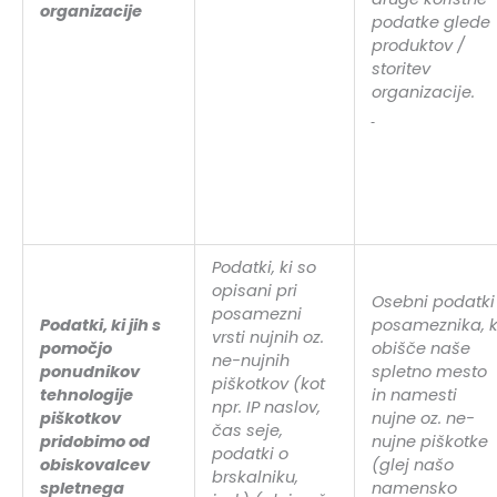
organizacije
podatke glede
produktov /
storitev
organizacije.
Podatki, ki so
opisani pri
Osebni podatki
posamezni
Podatki, ki jih s
posameznika, k
vrsti nujnih oz.
pomočjo
obišče naše
ne-nujnih
ponudnikov
spletno mesto
piškotkov (kot
tehnologije
in namesti
npr. IP naslov,
piškotkov
nujne oz. ne-
čas seje,
pridobimo od
nujne piškotke
podatki o
obiskovalcev
(glej našo
brskalniku,
spletnega
namensko