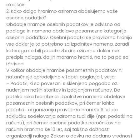
okoliščin.
2. Kako dolgo hranimo oziroma obdelujemo vaše
osebne podatke?
Obdobje hrambe osebnih podatkov je odvisno od
podlage in namena obdelave posamezne kategorije
osebnih podatkov. Osebni podatki se praviloma hranijo
vse dokler je to potrebno za izpolnitev namena, zaradi
katerega so bili podatki zbrani, oziroma dokler nek
predpis nalaga, da jih moramo hraniti, na to pa pa so
izbrisani.
V kolikor obdobje hrambe posameznih podatkov ni
natančneje opredeljeno v tabeli poglavja 1, velja:
– Podatki, ki so povezani s sklenjeno pogodbo oz.
nudenjem naših storitev in izdajanjem računov. Do
poteka roka hrambe ali izpolnitve namena obdelave
posameznih osebnih podatkov, pri čemer lahko
podatke organizacija praviloma hrani še 6 let po
zaključku sodelovanja oziroma tudi dlje (npr. podatki na
računu), pri čemer osebne podatke naročnikov na
računih hranimo še 10 let, saj takšno dolžnost
organizaciji nalaga Zakon o davku na dodano vrednost