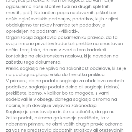
Analytics piškotka, ki nam omogoča, da vam lažje
oglašujemo naše storitve tudi na drugih spletnih
mestih, ipd.). Natančen popis neobveznih piškotkov
naših oglaševalskih partnerjev, podatkov, ki jih z njimi
obdelujemo ter rokov hrambe teh podatkov je
opredeljen na podstrani »Piškotki«.
Organizacija zagotavlja posamezniku pravico, da ta
svojo izrecno privolitev kadarkoli prekliče na enostaven
način, torej tako, da nas v zvezi s tem kadarkoli
kontaktira na elektronskem naslovu, ki je naveden na
začetku tega dokumenta.
Preklic soglasja ne vpliva na zakonitost obdelave, ki se je
na podlagi soglasja vršila do trenutka preklica.
V primeru, da ne podate soglasja za obdelavo osebnih
podatkov, soglasje podate delno ali soglasje (delno)
prekličete, bomo, v kolikor bo to mogoče, z vami
sodelovali le v obsegu danega soglasja oziroma na
načine, ki jih dovoljuje veljavna zakonodaja.
Soglasje je prostovoljno in če se odločite, da ga ne
želite podati, oziroma ga kasneje prekličete, to v
nobenem primeru ne okrni vaših drugih pravic oziroma
za vas ne predstavlja dodatnih stroškov ali oteževalnih