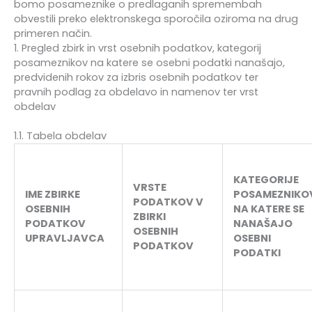
bomo posameznike o predlaganih spremembah
obvestili preko elektronskega sporočila oziroma na drug
primeren način.
1. Pregled zbirk in vrst osebnih podatkov, kategorij
posameznikov na katere se osebni podatki nanašajo,
predvidenih rokov za izbris osebnih podatkov ter
pravnih podlag za obdelavo in namenov ter vrst
obdelav
1.1. Tabela obdelav
KATEGORIJE
VRSTE
IME ZBIRKE
POSAMEZNIKO
PODATKOV V
OSEBNIH
NA KATERE SE
ZBIRKI
PODATKOV
NANAŠAJO
OSEBNIH
UPRAVLJAVCA
OSEBNI
PODATKOV
PODATKI