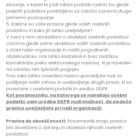
situacije, v kateri bi ji bili takšni podatki razkriti, bo glede
prejetih podatkov poskrbljeno za zaščito oziroma drugo
primerno postopanje.
5. Kakšne so vaše pravice glede vaših osebnih
podatkov in kako jih lahko uveljavljate?
V zvezi s tem obvestilom o obdelavi osebnih podatkov
oziroma glede same obdelave vaših osebnih podatkov
s stani naše organizacije in naših pogodbenih
obdelovalcev, nas lahko kadarkoli in brez zadržkov
kontaktirate preko elektronskega naslova, ki je naveden
na začetku teh Splošnih pogojev.
Prav tako lahko navedeni naslov uporabljate tudi za
pošiljanje vaših zahtev in uveljavljanje drugih pravic, ki so
povezane z osebnimi podatki in uredbo GDPR.
Kot posamezniku, na katerega se nanašajo osebni
podatki, vam uredba GDPR nudi možnost, da sledeče
pravice uveljavljate pri naši organizaciji:
Pravica do obveščenosti:
Posamezniki imajo pravico
biti obveščeni o zbiranju in obdelavi njihovih osebnih
podatkov.