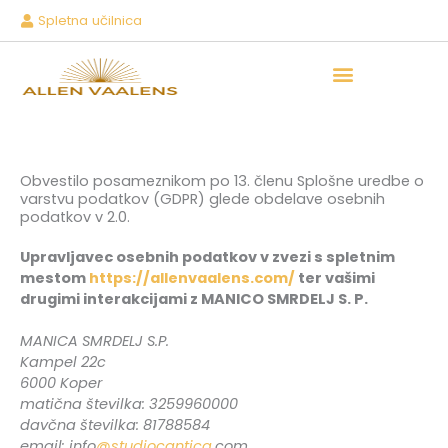
Skip
Spletna učilnica
to
content
Moja zgodba
Obvestilo posameznikom po 13. členu Splošne uredbe o
varstvu podatkov (GDPR) glede obdelave osebnih
podatkov v 2.0.
Upravljavec osebnih podatkov v zvezi s spletnim
mestom
https://allenvaalens.com/
ter vašimi
drugimi interakcijami z MANICO SMRDELJ S. P.
MANICA SMRDELJ S.P.
Kampel 22c
6000 Koper
matična številka: 3259960000
davčna številka: 81788584
email: info
@studiocantica.
com