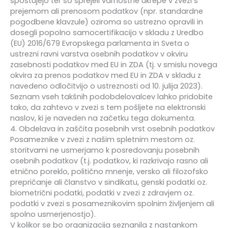
spoštujejo ter so sprejeli varnostne ukrepe v zvezi s
prejemom ali prenosom podatkov (npr. standardne
pogodbene klavzule) oziroma so ustrezno opravili in
dosegli popolno samocertifikacijo v skladu z Uredbo
(EU) 2016/679 Evropskega parlamenta in Sveta o
ustrezni ravni varstva osebnih podatkov v okviru
zasebnosti podatkov med EU in ZDA (tj. v smislu novega
okvira za prenos podatkov med EU in ZDA v skladu z
navedeno odločitvijo o ustreznosti od 10. julija 2023).
Seznam vseh takšnih podobdelovalcev lahko pridobite
tako, da zahtevo v zvezi s tem pošljete na elektronski
naslov, ki je naveden na začetku tega dokumenta.
4. Obdelava in zaščita posebnih vrst osebnih podatkov
Posameznike v zvezi z našim spletnim mestom oz.
storitvami ne usmerjamo k posredovanju posebnih
osebnih podatkov (t.j. podatkov, ki razkrivajo rasno ali
etnično poreklo, politično mnenje, versko ali filozofsko
prepričanje ali članstvo v sindikatu, genski podatki oz.
biometrični podatki, podatki v zvezi z zdravjem oz.
podatki v zvezi s posameznikovim spolnim življenjem ali
spolno usmerjenostjo).
V kolikor se bo organizacija seznanila z nastankom