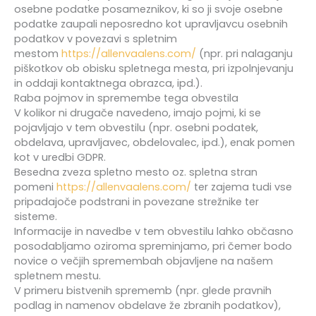
osebne podatke posameznikov, ki so ji svoje osebne
podatke zaupali neposredno kot upravljavcu osebnih
podatkov v povezavi s spletnim
mestom
https://allenvaalens.com/
(npr. pri nalaganju
piškotkov ob obisku spletnega mesta, pri izpolnjevanju
in oddaji kontaktnega obrazca, ipd.).
Raba pojmov in spremembe tega obvestila
V kolikor ni drugače navedeno, imajo pojmi, ki se
pojavljajo v tem obvestilu (npr. osebni podatek,
obdelava, upravljavec, obdelovalec, ipd.), enak pomen
kot v uredbi GDPR.
Besedna zveza spletno mesto oz. spletna stran
pomeni
https://allenvaalens.com/
ter zajema tudi vse
pripadajoče podstrani in povezane strežnike ter
sisteme.
Informacije in navedbe v tem obvestilu lahko občasno
posodabljamo oziroma spreminjamo, pri čemer bodo
novice o večjih spremembah objavljene na našem
spletnem mestu.
V primeru bistvenih sprememb (npr. glede pravnih
podlag in namenov obdelave že zbranih podatkov),