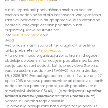
V naši organizaciji pooblaščena oseba za varstvo
osebnih podatkov še ni bila imenovana. Vsa vprašanja,
zahteve, poizvedbe in druga sporočila, ki so vezana na
področje varovanja osebnih podatkov v naši
organizaciji, lahko naslovite na:
info
@studiocantica.
com.
Uvod
Več o nas in naših storitvah ter drugih aktivnostih si
lahko preberete na
tej povezavi
.
V ta namen naša organizacija zbira, hrani in drugače
obdeluje določene informacije in podatke med katere
sodijo tudi osebni podatki, kot to predvideva Zakon o
varstvu osebnih podatkov (ZVOP-2) oziroma Uredba
(EU) 2016/679 Evropskega parlamenta in Sveta z dne 27.
aprila 2016 o varstvu posameznikov pri obdelavi osebnih
podatkov in o prostem pretoku takih podatkov ter o
razveljavitvi Direktive 95/46/ES (v nadaljevanju:
Splošna
uredba o varstvu podatkov
oziroma
uredba GDPR
).
Namen in uporaba tega obvestila
To obvestilo opisuje kako naša organizacija obdeluje