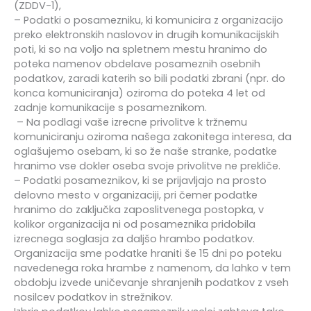
(ZDDV-1),
– Podatki o posamezniku, ki komunicira z organizacijo
preko elektronskih naslovov in drugih komunikacijskih
poti, ki so na voljo na spletnem mestu hranimo do
poteka namenov obdelave posameznih osebnih
podatkov, zaradi katerih so bili podatki zbrani (npr. do
konca komuniciranja) oziroma do poteka 4 let od
zadnje komunikacije s posameznikom.
– Na podlagi vaše izrecne privolitve k tržnemu
komuniciranju oziroma našega zakonitega interesa, da
oglašujemo osebam, ki so že naše stranke, podatke
hranimo vse dokler oseba svoje privolitve ne prekliče.
– Podatki posameznikov, ki se prijavljajo na prosto
delovno mesto v organizaciji, pri čemer podatke
hranimo do zaključka zaposlitvenega postopka, v
kolikor organizacija ni od posameznika pridobila
izrecnega soglasja za daljšo hrambo podatkov.
Organizacija sme podatke hraniti še 15 dni po poteku
navedenega roka hrambe z namenom, da lahko v tem
obdobju izvede uničevanje shranjenih podatkov z vseh
nosilcev podatkov in strežnikov.