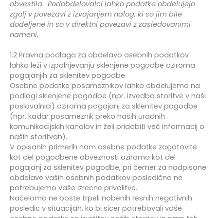
obvestila. Podobdelovalci lahko podatke obdelujejo
zgolj v povezavi z izvajanjem nalog, ki so jim bile
dodeljene in so v direktni povezavi z zasledovanimi
nameni.
1.2 Pravna podlaga za obdelavo osebnih podatkov
lahko leži v izpolnjevanju sklenjene pogodbe oziroma
pogajanjih za sklenitev pogodbe
Osebne podatke posameznikov lahko obdelujemo na
podlagi sklenjene pogodbe (npr. izvedba storitve v naši
poslovalnici) oziroma pogajanj za sklenitev pogodbe
(npr. kadar posameznik preko naših uradnih
komunikacijskih kanalov in želi pridobiti več informacij o
naših storitvah).
V opisanih primerih nam osebne podatke zagotovite
kot del pogodbene obveznosti oziroma kot del
pogajanj za sklenitev pogodbe, pri čemer za nadpisane
obdelave vaših osebnih podatkov posledično ne
potrebujemo vaše izrecne privolitve.
Načeloma ne boste trpeli nobenih resnih negativnih
posledic v situacijah, ko bi sicer potrebovali vaše