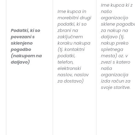
Ime kupca ki z
Ime kupca in
našo
morebitni drugi
organizacijo
podatki, ki so
sklene pogodb
Podatki, ki so
zbrani na
za nakup na
povezani s
zaključnem
daljavo (tj.
sklenjeno
koraku nakupa
nakup preko
pogodbo
(tj. kontaktni
spletnega
(nakupom na
podatki,
mesta) oz. v
daljavo)
telefon,
zvezi s katero
elektronski
naša
naslov, naslov
organizacija
za dostavo)
izda račun za
svoje storitve.