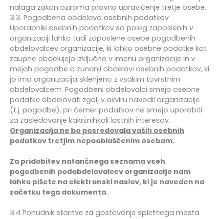
nalaga zakon oziroma pravno upravičenje tretje osebe.
3.3. Pogodbena obdelava osebnih podatkov
Uporabniki osebnih podatkov so poleg zaposlenih v
organizaciji lahko tudi zaposlene osebe pogodbenih
obdelovalcev organizacije, ki lahko osebne podatke kot
zaupne obdelujejo izključno v imenu organizacije in v
mejah pogodbe o zunanji obdelavi osebnih podatkov, ki
jo ima organizacija sklenjeno z vsakim tovrstnim
obdelovalcem. Pogodbeni obdelovalci smejo osebne
podatke obdelovati zgolj v okviru navodil organizacije
(t.j. pogodbe), pri čemer podatkov ne smejo uporabiti
za zasledovanje kakršnihkoli lastnih interesov.
Organizacija ne bo posredovala vaših osebnih
podatkov tretjim nepooblaščenim osebam
.
Za pridobitev natančnega seznama vseh
pogodbenih podobdelovalcev organizacije nam
lahko pišete na elektronski naslov, ki je naveden na
začetku tega dokumenta.
3.4 Ponudnik storitve za gostovanje spletnega mesta