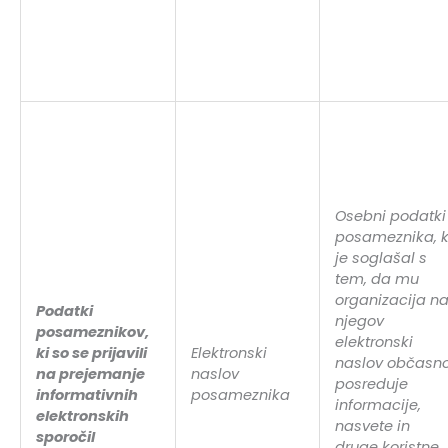
Osebni podatki
posameznika, k
je soglašal s
tem, da mu
organizacija n
Podatki
njegov
posameznikov,
elektronski
ki so se prijavili
Elektronski
naslov občasn
na prejemanje
naslov
posreduje
informativnih
posameznika
informacije,
elektronskih
nasvete in
sporočil
druge koristne