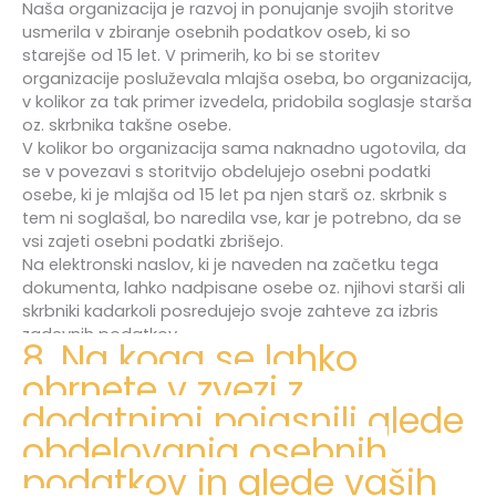
Naša organizacija je razvoj in ponujanje svojih storitve
usmerila v zbiranje osebnih podatkov oseb, ki so
starejše od 15 let. V primerih, ko bi se storitev
organizacije posluževala mlajša oseba, bo organizacija,
v kolikor za tak primer izvedela, pridobila soglasje starša
oz. skrbnika takšne osebe.
V kolikor bo organizacija sama naknadno ugotovila, da
se v povezavi s storitvijo obdelujejo osebni podatki
osebe, ki je mlajša od 15 let pa njen starš oz. skrbnik s
tem ni soglašal, bo naredila vse, kar je potrebno, da se
vsi zajeti osebni podatki zbrišejo.
Na elektronski naslov, ki je naveden na začetku tega
dokumenta, lahko nadpisane osebe oz. njihovi starši ali
skrbniki kadarkoli posredujejo svoje zahteve za izbris
zadevnih podatkov.
8. Na koga se lahko
obrnete v zvezi z
dodatnimi pojasnili glede
obdelovanja osebnih
podatkov in glede vaših