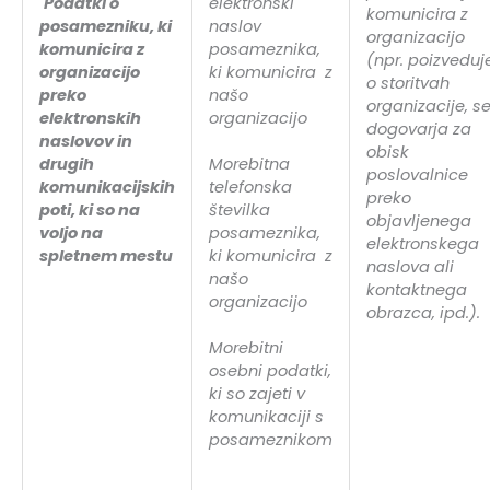
Podatki o
elektronski
komunicira z
posamezniku, ki
naslov
organizacijo
komunicira z
posameznika,
(npr. poizveduj
organizacijo
ki komunicira z
o storitvah
preko
našo
organizacije, s
elektronskih
organizacijo
dogovarja za
naslovov in
obisk
drugih
Morebitna
poslovalnice
komunikacijskih
telefonska
preko
poti, ki so na
številka
objavljenega
voljo na
posameznika,
elektronskega
spletnem mestu
ki komunicira z
naslova ali
našo
kontaktnega
organizacijo
obrazca, ipd.).
Morebitni
osebni podatki,
ki so zajeti v
komunikaciji s
posameznikom