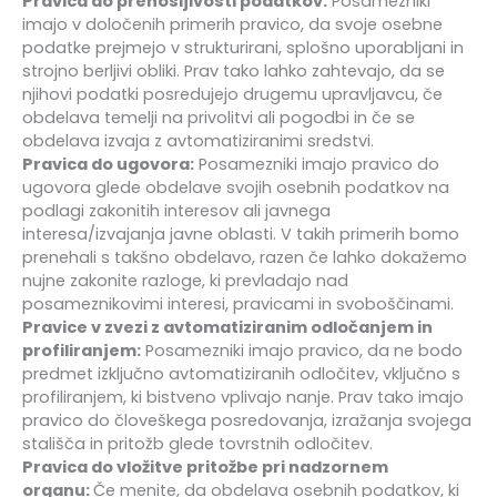
Pravica do prenosljivosti podatkov:
Posamezniki
imajo v določenih primerih pravico, da svoje osebne
podatke prejmejo v strukturirani, splošno uporabljani in
strojno berljivi obliki. Prav tako lahko zahtevajo, da se
njihovi podatki posredujejo drugemu upravljavcu, če
obdelava temelji na privolitvi ali pogodbi in če se
obdelava izvaja z avtomatiziranimi sredstvi.
Pravica do ugovora:
Posamezniki imajo pravico do
ugovora glede obdelave svojih osebnih podatkov na
podlagi zakonitih interesov ali javnega
interesa/izvajanja javne oblasti. V takih primerih bomo
prenehali s takšno obdelavo, razen če lahko dokažemo
nujne zakonite razloge, ki prevladajo nad
posameznikovimi interesi, pravicami in svoboščinami.
Pravice v zvezi z avtomatiziranim odločanjem in
profiliranjem:
Posamezniki imajo pravico, da ne bodo
predmet izključno avtomatiziranih odločitev, vključno s
profiliranjem, ki bistveno vplivajo nanje. Prav tako imajo
pravico do človeškega posredovanja, izražanja svojega
stališča in pritožb glede tovrstnih odločitev.
Pravica do vložitve pritožbe pri nadzornem
organu:
Če menite, da obdelava osebnih podatkov, ki