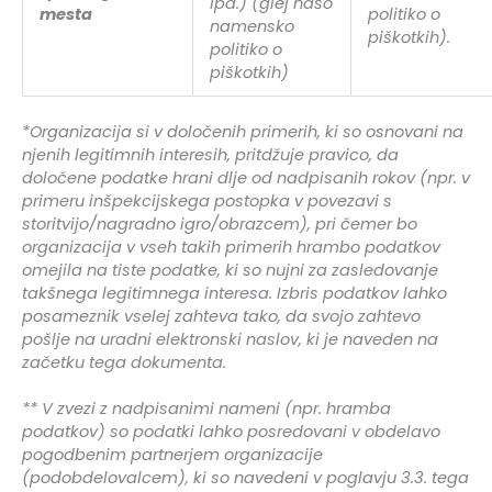
ipd.) (glej našo
mesta
politiko o
namensko
piškotkih).
politiko o
piškotkih)
*Organizacija si v določenih primerih, ki so osnovani na
njenih legitimnih interesih, pritdžuje pravico, da
določene podatke hrani dlje od nadpisanih rokov (npr. v
primeru inšpekcijskega postopka v povezavi s
storitvijo/nagradno igro/obrazcem), pri čemer bo
organizacija v vseh takih primerih hrambo podatkov
omejila na tiste podatke, ki so nujni za zasledovanje
takšnega legitimnega interesa. Izbris podatkov lahko
posameznik vselej zahteva tako, da svojo zahtevo
pošlje na uradni elektronski naslov, ki je naveden na
začetku tega dokumenta.
** V zvezi z nadpisanimi nameni (npr. hramba
podatkov) so podatki lahko posredovani v obdelavo
pogodbenim partnerjem organizacije
(podobdelovalcem), ki so navedeni v poglavju 3.3. tega